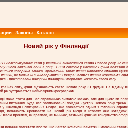
тации
Законы
Каталог
Новий рік у Фінляндії
 і довгоочікуваних свят у Фінляндії відноситься свято Нового року. Кожен
у цього важливої події в році. З цим святом у багатьох фінів пов'язані ї
оситься новорічна ялинка. Ароматний запах ялини наповнює кімнати будинк
линки, не можна ні з чим порівняти. Прикрашається ялинка іграшками, гірл
зірка. Приготовлені новорічні подарунки терпляче чекають свого часу.
 країнах світу, фіни відзначають свято Нового року 31 грудня. На відміну ві
ий рік зустрічається неймовірним феєрверком.
ндії може стати для Вас справжньою зимовою казкою, але для цього ви пови
овним питанням буде час запланованої поїздки. Зустріч Нового року треба
у Фінляндії і святкування Різдва, яке вважається одним з головних європе
яця, починають бронювати на Новий рік місця в готелях або котеджах 
. З візою проблем, як правило, не виникає, зазвичай фінське консульство офор
и повинні пам'ятати про те, що багато культурні пам'ятки і магазини стаю