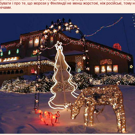
забувати і про те, що морози у Фінляндії не менш жорстокі, ніж російські, тому
речами.