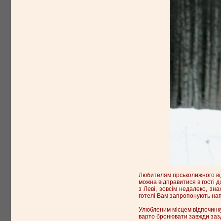
Любителям гірськолижного ві
можна відправитися в гості 
з Леві, зовсім недалеко, зн
готелі Вам запропонують нап
Улюбленим місцем відпочинку 
варто бронювати завжди зазд