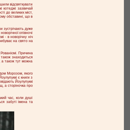
ішили відсвяткувати
кі котеджі зазвичай
сті до великих міст,
ому обставині, що в
ни зустрічають дуже
новорічної опівночі
і - в новорічну ніч
прибуває на свято на
і Рованіємі. Причина
т також знаходиться
 а також тут можна
ідом Морозом, якого
Йоулупуккі є книги з
повідають Йоулупуккі
ощ, а сторіночка про
акий час, коли душі
ься забуті імена та