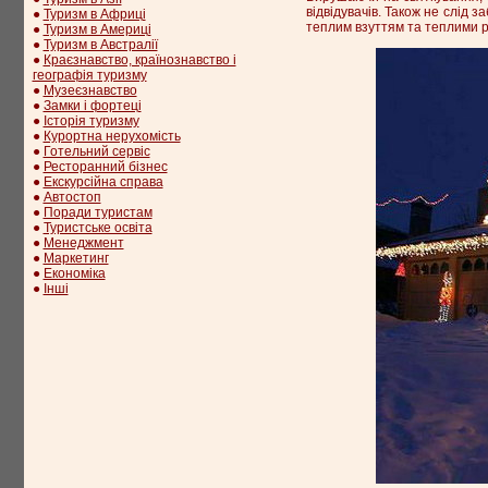
відвідувачів. Також не слід 
●
Туризм в Африці
теплим взуттям та теплими 
●
Туризм в Америці
●
Туризм в Австралії
●
Краєзнавство, країнознавство і
географія туризму
●
Музеєзнавство
●
Замки і фортеці
●
Історія туризму
●
Курортна нерухомість
●
Готельний сервіс
●
Ресторанний бізнес
●
Екскурсійна справа
●
Автостоп
●
Поради туристам
●
Туристське освіта
●
Менеджмент
●
Маркетинг
●
Економіка
●
Інші