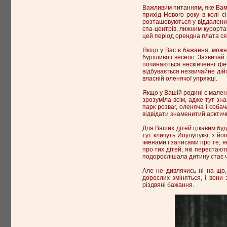
Важливим питанням, яке Вам 
прихід Нового року в колі с
розташовуються у віддалених 
спа-центрів, лижним курорта
цей період орендна плата ся
Якщо у Вас є бажання, можна
бурхливо і весело. Зазвичай
починаються нескінченні феє
відбувається незвичайне дійс
власній оленячої упряжці.
Якщо у Вашій родині є малень
зрозуміла всім, адже тут зн
парк розваг, оленяча і соб
відвідати знаменитий арктич
Для Ваших дітей цікавим буд
тут кличуть Йоулупуккі, з йо
іменами і записами про те, я
про тих дітей, які перестают
подорослішала дитину стає 
Але не дивлячись ні на що, 
дорослих зміняться, і вони 
різдвяні бажання.