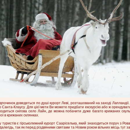
дпочинок доведеться по душі курорт Леві, розташований на заході Лапландії.
до Санта-Клаусу. Для цієї мети Ви можете придбати екскурсію або ж орендуват
аходиться снігова село Лайн, де можна побачити дуже багато крижаних скул
ої в крижаних склянках.
туристів є гірськолижний курорт Сааріселька, який знаходиться поруч з Рован
алегідь, так як перед різдвяними святами та Новим роком вільних місць тут з