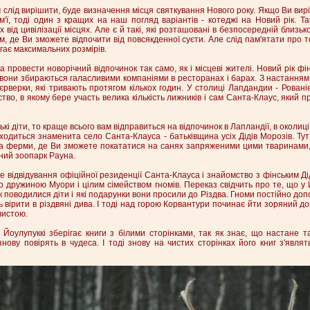
слід вирішити, буде визначення місця святкування Нового року. Якщо Ви вир
ім'ї, тоді один з кращих на наш погляд варіантів - котеджі на Новий рік. Та
від цивілізації місцях. Але є й такі, які розташовані в безпосередній близько
м, де Ви зможете відпочити від повсякденної суєти. Але слід пам'ятати про т
гає максимальних розмірів.
 провести новорічний відпочинок так само, як і місцеві жителі. Новий рік фі
 вони збираються галасливими компаніями в ресторанах і барах. З настанням 
рверки, які тривають протягом кількох годин. У столиці Лапдандии - Рованієм
тво, в якому бере участь велика кількість лижників і сам Санта-Клаус, який 
кі діти, то краще всього вам відправиться на відпочинок в Лапландії, в околиц
аходиться знаменита село Санта-Клауса - батьківщина усіх Дідів Морозів. Ту
ача ферми, де Ви зможете покататися на санях запряженими цими тваринами,
ний зоопарк Рауна.
е відвідування офіційної резиденції Санта-Клауса і знайомство з фінським Д
го дружиною Муори і цілим сімейством гномів. Переказ свідчить про те, що у 
к поводилися діти і які подарунки вони просили до Різдва. Гноми постійно до
ь вірити в різдвяні дива. І тоді над горою Корвантури починає йти зоряний д
чистою.
Йоулупуккі зберігає книги з білими сторінками, так як знає, що настане т
знову повірять в чудеса. І тоді знову на чистих сторінках його книг з'являт