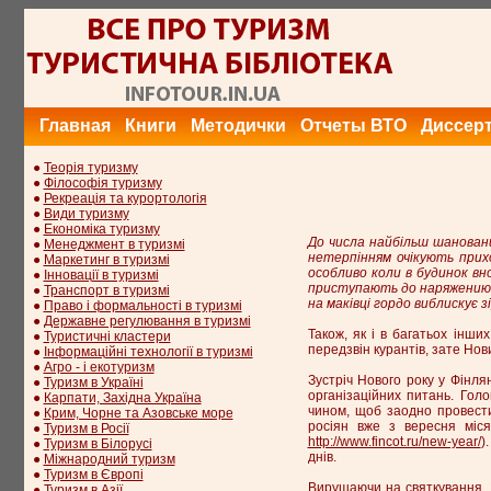
Главная
Книги
Методички
Отчеты ВТО
Диссер
●
Теорія туризму
●
Філософія туризму
●
Рекреація та курортологія
●
Види туризму
●
Економіка туризму
До числа найбільш шанованих
●
Менеджмент в туризмі
нетерпінням очікують приход
●
Маркетинг в туризмі
особливо коли в будинок вн
●
Інновації в туризмі
приступають до наряжению я
●
Транспорт в туризмі
на маківці гордо виблискує 
●
Право і формальності в туризмі
●
Державне регулювання в туризмі
Також, як і в багатьох інших
●
Туристичні кластери
передзвін курантів, зате Нов
●
Інформаційні технології в туризмі
●
Агро - і екотуризм
Зустріч Нового року у Фінля
●
Туризм в Україні
організаційних питань. Гол
●
Карпати, Західна Україна
чином, щоб заодно провести 
●
Крим, Чорне та Азовське море
росіян вже з вересня міс
●
Туризм в Росії
http://www.fincot.ru/new-year/
)
●
Туризм в Білорусі
днів.
●
Міжнародний туризм
●
Туризм в Європі
Вирушаючи на святкування, В
●
Туризм в Азії