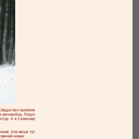
 Звідси без проблем
и автомобіль. Поруч
ьптур. А в Сніжному
іємі. Але місця тут
азвичай немає.