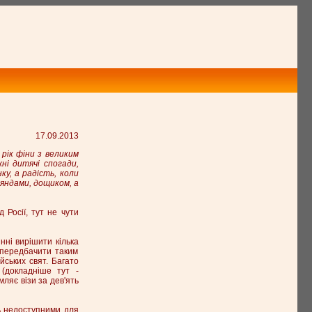
17.09.2013
 рік фіни з великим
хні дитячі спогади,
у, а радість, коли
яндами, дощиком, а
д Росії, тут не чути
нні вирішити кілька
 передбачити таким
йських свят. Багато
(докладніше тут -
мляє візи за дев'ять
ть недоступними для