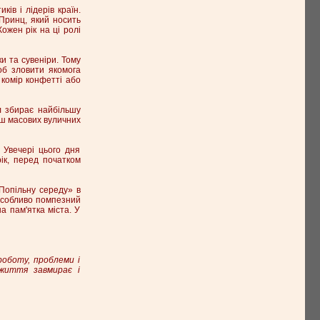
ів і лідерів країн.
 Принц, який носить
ожен рік на ці ролі
и та сувеніри. Тому
об зловити якомога
 комір конфетті або
л збирає найбільшу
льш масових вуличних
 Увечері цього дня
ік, перед початком
Попільну середу» в
 Особливо помпезний
а пам'ятка міста. У
роботу, проблеми і
 життя завмирає і