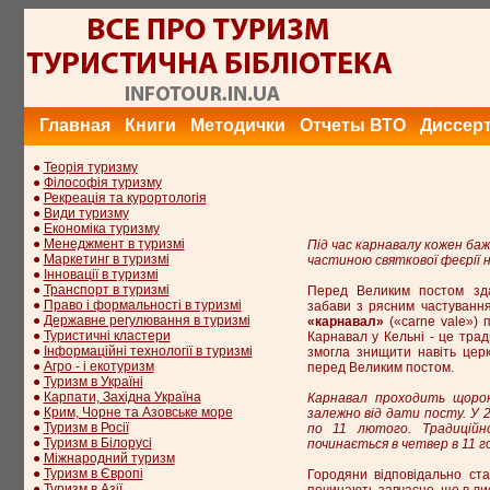
Главная
Книги
Методички
Отчеты ВТО
Диссер
●
Теорія туризму
●
Філософія туризму
●
Рекреація та курортологія
●
Види туризму
●
Економіка туризму
●
Менеджмент в туризмі
Під час карнавалу кожен баж
●
Маркетинг в туризмі
частиною святкової феєрії на
●
Інновації в туризмі
●
Транспорт в туризмі
Перед Великим постом зда
●
Право і формальності в туризмі
забави з рясним частування
●
Державне регулювання в туризмі
«карнавал»
(«carne vale») 
●
Туристичні кластери
Карнавал у Кельні - це тради
●
Інформаційні технології в туризмі
змогла знищити навіть церк
●
Агро - і екотуризм
перед Великим постом.
●
Туризм в Україні
●
Карпати, Західна Україна
Карнавал проходить щорок
●
Крим, Чорне та Азовське море
залежно від дати посту. У 
●
Туризм в Росії
по 11 лютого. Традиційн
●
Туризм в Білорусі
починається в четвер в 11 го
●
Міжнародний туризм
●
Туризм в Європі
Городяни відповідально став
●
Туризм в Азії
починають завчасно, ще в ли