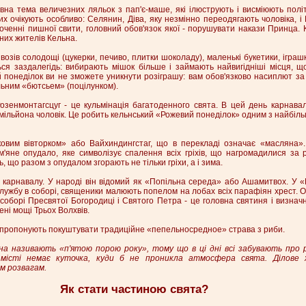
вна тема величезних ляльок з пап'є-маше, які ілюструють і висміюють політик
ких очікують особливо: Селянин, Діва, яку незмінно переодягають чоловіка, і
точенні пишної свити, головний обов'язок якої - порушувати накази Принца. К
их жителів Кельна.
озів солодощі (цукерки, печиво, плитки шоколаду), маленькі букетики, іграшк
ься заздалегідь: вибирають мішок більше і займають найвигідніші місця, щ
й понеділок ви не зможете уникнути розіграшу: вам обов'язково насиплют за
ьним «бютсьем» (поцілунком).
озенмонтагсцуг - це кульмінація багатоденного свята. В цей день карнава
,5 мільйона чоловік. Це робить кельнський «Рожевий понеділок» одним з найбі
вим вівторком» або Вайхиндингстаг, що в перекладі означає «масляна».
'яне опудало, яке символізує спалення всіх гріхів, що нагромадилися за р
ь, що разом з опудалом згорають не тільки гріхи, а і зима.
карнавалу. У народі він відомий як «Попільна середа» або Ашамитвох. У «
службу в соборі, священики малюють попелом на лобах всіх парафіян хрест.
соборі Пресвятої Богородиці і Святого Петра - це головна святиня і визначн
ні мощі Трьох Волхвів.
и пропонують покуштувати традиційне «пепельносредное» страва з риби.
на називають «п'ятою порою року», тому що в ці дні всі забувають про 
 місті немає куточка, куди б не проникла атмосфера свята. Ділове
м розвагам.
Як стати частиною свята?