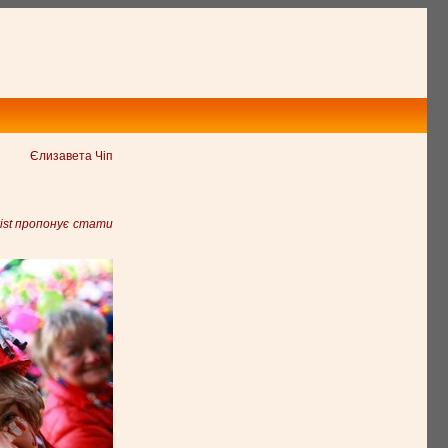
Єлизавета Чіп
rist пропонує стати