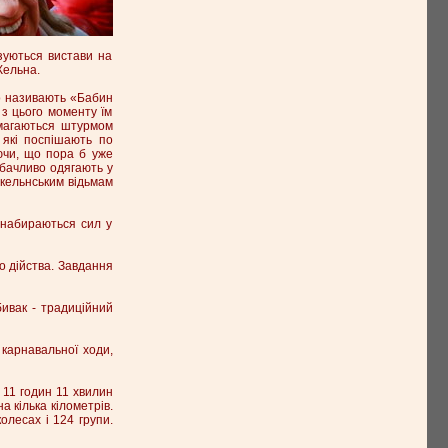
зуються вистави на
Кельна.
о називають «Бабин
 з цього моменту їм
амагаються штурмом
, які поспішають по
ючи, що пора б уже
авбачливо одягають у
 кельнським відьмам
 набираються сил у
о дійства. Завдання
ивак - традиційний
 карнавальної ходи,
11 годин 11 хвилин
 кілька кілометрів.
олесах і 124 групи.