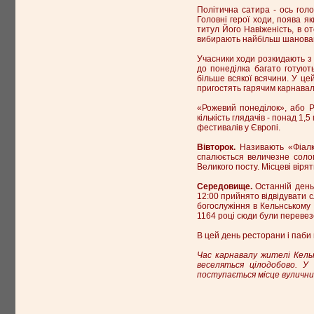
Політична сатира - ось голо
Головні герої ходи, поява я
титул Його Навіженість, в о
вибирають найбільш шанован
Учасники ходи розкидають з в
до понеділка багато готуют
більше всякої всячини. У це
пригостять гарячим карнавал
«Рожевий понеділок», або Р
кількість глядачів - понад 1
фестивалів у Європі.
Вівторок.
Називають «Фіалко
спалюється величезне солом
Великого посту. Місцеві вірят
Середовище.
Останній день 
12:00 прийнято відвідувати 
богослужіння в Кельнському 
1164 році сюди були перевезе
В цей день ресторани і паб
Час карнавалу жителі Кель
веселяться цілодобово. У
поступається місце вулични