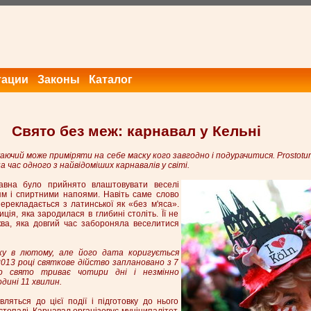
тации
Законы
Каталог
Свято без меж: карнавал у Кельні
аючий може приміряти на себе маску кого завгодно і подурачитися. Prostotu
 час одного з найвідоміших карнавалів у світі.
вна було прийнято влаштовувати веселі
м і спиртними напоями. Навіть саме слово
перекладається з латинської як «без м'яса».
ція, яка зародилася в глибині століть. Її не
ва, яка довгий час забороняла веселитися
у в лютому, але його дата коригується
2013 році святкове дійство заплановано з 7
о свято триває чотири дні і незмінно
дині 11 хвилин.
ляться до цієї події і підготовку до нього
стопаді. Карнавал організовує муніципалітет,