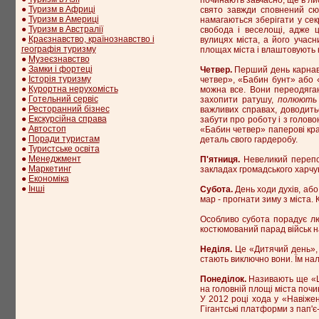
●
Туризм в Африці
свято завжди сповнений сюр
●
Туризм в Америці
намагаються зберігати у сек
●
Туризм в Австралії
свобода і веселощі, адже ц
●
Краєзнавство, країнознавство і
вулицях міста, а його учас
географія туризму
площах міста і влаштовують к
●
Музеєзнавство
●
Замки і фортеці
Четвер.
Перший день карнава
●
Історія туризму
четвер», «Бабин бунт» або «
●
Курортна нерухомість
можна все. Вони переодягаю
●
Готельний сервіс
захопити ратушу,
полюють 
●
Ресторанний бізнес
важливих справах, доводить
●
Екскурсійна справа
забути про роботу і з голово
●
Автостоп
«Бабин четвер» паперові кр
●
Поради туристам
деталь свого гардеробу.
●
Туристське освіта
●
Менеджмент
П'ятниця.
Невеликий перепоч
●
Маркетинг
закладах громадського харчу
●
Економіка
●
Інші
Субота.
День ходи духів, або
мар - прогнати зиму з міста.
Особливо субота порадує лю
костюмований парад військ н
Неділя.
Це «Дитячий день», т
стають виключно вони. Їм на
Понеділок.
Називають ще «Ш
на головній площі міста почи
У 2012 році хода у «Навіжен
Гігантські платформи з пап'є