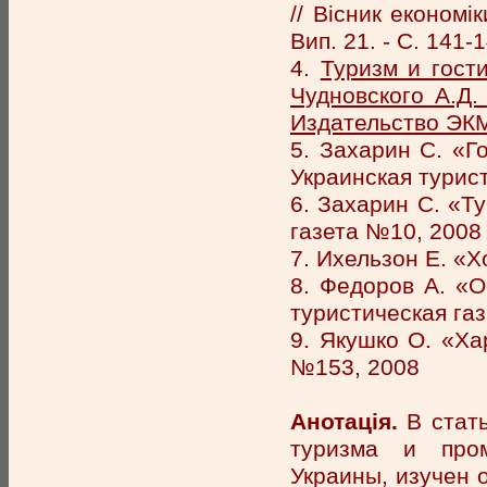
// Вісник економі
Вип. 21. - С. 141-
4.
Туризм и гости
Чудновского А.Д
Издательство ЭКМ
5. Захарин С. «Г
Украинская турис
6. Захарин С. «Ту
газета №10, 2008
7. Ихельзон Е. «
8. Федоров А. «О
туристическая га
9. Якушко О. «Ха
№153, 2008
Анотація.
В стать
туризма и про
Украины, изучен 