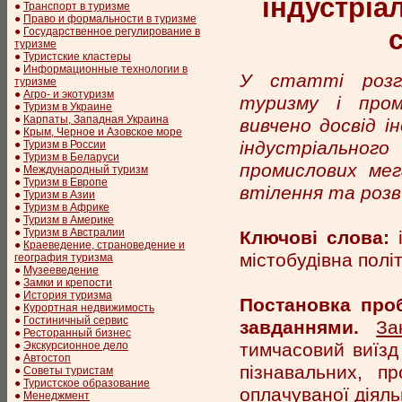
індустріа
●
Транспорт в туризме
●
Право и формальности в туризме
●
Государственное регулирование в
туризме
●
Туристские кластеры
●
Информационные технологии в
У статті розгл
туризме
●
Агро- и экотуризм
туризму і пром
●
Туризм в Украине
●
Карпаты, Западная Украина
вивчено досвід і
●
Крым, Черное и Азовское море
індустріальног
●
Туризм в России
●
Туризм в Беларуси
промислових мега
●
Международный туризм
●
Туризм в Европе
втілення та розв
●
Туризм в Азии
●
Туризм в Африке
●
Туризм в Америке
●
Туризм в Австралии
Ключові слова:
і
●
Краеведение, страноведение и
містобудівна політ
география туризма
●
Музееведение
●
Замки и крепости
●
История туризма
Постановка проб
●
Курортная недвижимость
●
Гостиничный сервис
завданнями.
За
●
Ресторанный бизнес
тимчасовий виїзд
●
Экскурсионное дело
●
Автостоп
пізнавальних, п
●
Советы туристам
●
Туристское образование
оплачуваної діяльн
●
Менеджмент