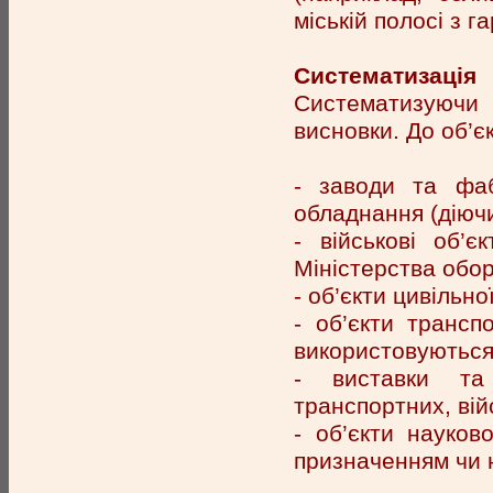
міській полосі з
Систематизац
Систематизуючи
висновки. До об’є
- заводи та фаб
обладнання (діючи
- військові об’
Міністерства обор
- об’єкти цивільн
- об’єкти трансп
використовуються
- виставки та 
транспортних, війс
- об’єкти науков
призначенням чи 