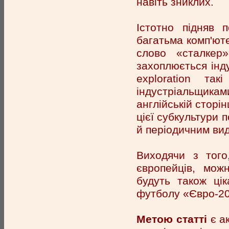
навіть зниклих.
Істотно підняв п
багатьма комп'юте
слово «сталкер
захоплюється інд
exploration та
індустріальщикам
англійській сторін
цієї субкультури 
й періодичним ви
Виходячи з того
європейців, мож
будуть також ці
футболу «Євро-20
Метою статті
є ак