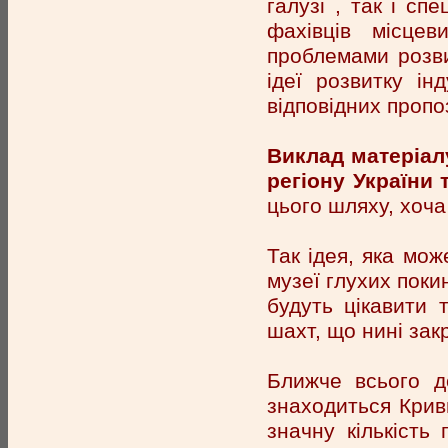
галузі , так і спе
фахівців місцев
проблемами розви
ідеї розвитку ін
відповідних пропо
Виклад матеріал
регіону України 
цього шляху, хоча
Так ідея, яка мож
музеї глухих поки
будуть цікавити 
шахт, що нині закр
Ближче всього до
знаходиться Криви
значну кількість