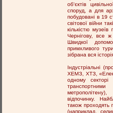
об’єктів цивіль
споруд, а для арх
побудовані в 19 с
світової війни та
кількістю музеїв 
Чернігову, все ж
Швидкої допом
примхливого тур
зібрана вся істор
Індустріальні (п
ХЕМЗ, ХТЗ, «Елек
одному секторі
транспортними
метрополітену)
відпочинку. Найб
також проходять п
(наприклад, сел