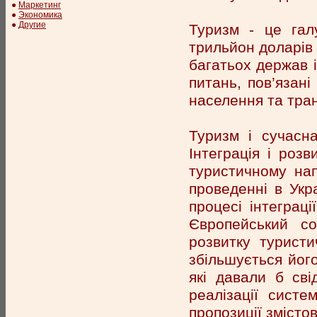
●
Маркетинг
●
Экономика
●
Другие
Туризм - це гал
трильйон доларів 
багатьох держав і
питань, пов’язані
населення та тран
Туризм і сучасна
Інтеграція і розв
туристичному нап
проведенні в Укр
процесі інтеграці
Європейський со
розвитку туристи
збільшується його
які давали б св
реалізації сист
пропозиції змісто