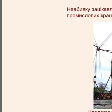
Неабияку зацікавл
промислових кранів