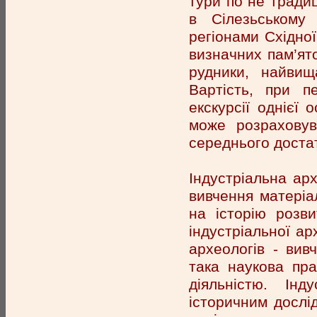
тури по не традиц
в Сілезьському
регіонами Східно
визначних пам’ято
рудники, найвищ
Вартість, при п
екскурсії однієї 
може розраховув
середнього достатк
Індустріальна арх
вивчення матеріа
на історію розв
індустріальної ар
археологів - вивч
така наукова пр
діяльністю. Ін
історичним дослід