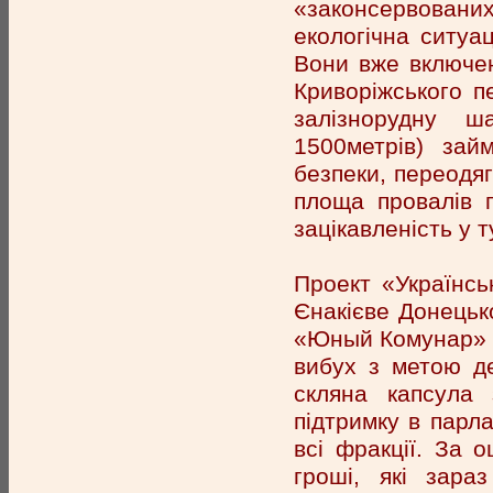
«законсервовани
екологічна ситуа
Вони вже включен
Криворіжського пе
залізнорудну 
1500метрів) зай
безпеки, переодяг
площа провалів п
зацікавленість у т
Проект «Українсь
Єнакієве Донецько
«Юный Комунар» (
вибух з метою дег
скляна капсула
підтримку в парл
всі фракції. За о
гроші, які зара