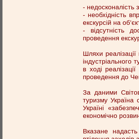
- недосконалість 
- необхідність в
екскурсій на об’є
- відсутність до
проведення екскур
Шляхи реалізації
індустріального т
в ході реалізації
проведення до Че
За даними Світо
туризму Україна 
Україні «забезп
економічно розвин
Вказане надасть
втілення заходів з