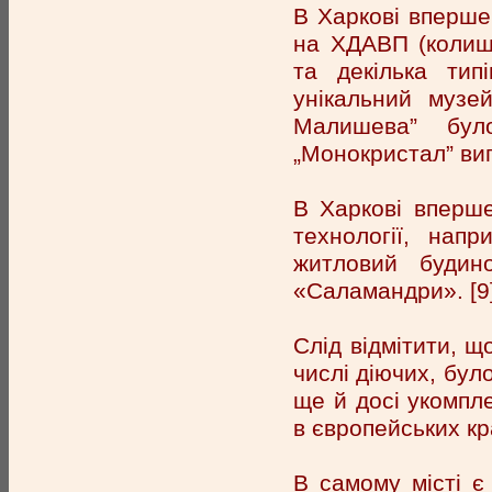
В Харкові вперше
на ХДАВП (колишн
та декілька тип
унікальний музе
Малишева” бул
„Монокристал” виг
В Харкові вперше 
технології, нап
житловий будин
«Саламандри». [9
Слід відмітити, щ
числі діючих, бул
ще й досі укомпл
в європейських кр
В самому місті є 