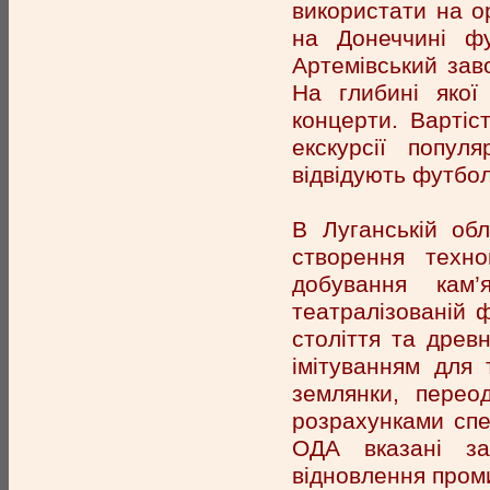
використати на о
на Донеччині фу
Артемівський зав
На глибині якої
концерти. Вартіст
екскурсії попул
відвідують футболь
В Луганській об
створення техн
добування кам’
театралізованій 
століття та древ
імітуванням для 
землянки, перео
розрахунками спец
ОДА вказані з
відновлення проми