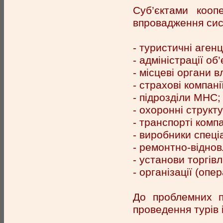
Суб’єктами коопе
впровадження сис
- туристичні агенці
- адміністрації об
- місцеві органи в
- страхові компані
- підрозділи МНС;
- охоронні структу
- транспорті компа
- виробники спеці
- ремонтно-віднов
- установи торгівл
- організації (опе
До проблемних п
проведення турів 