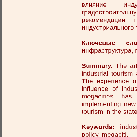
влияние инд
градостроитель
рекомендации 
индустриального 
Ключевые сло
инфраструктура, 
Summary.
The art
industrial tourism 
The experience of
influence of indu
megacities has
implementing new 
tourism in the sta
Keywords:
industr
policy, megaciti.