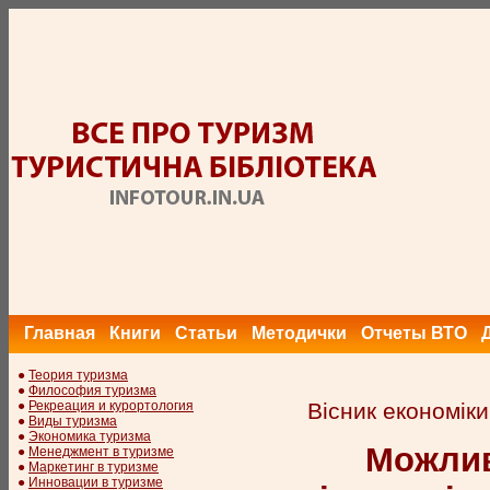
Главная
Книги
Статьи
Методички
Отчеты ВТО
●
Теория туризма
●
Философия туризма
●
Рекреация и курортология
Вісник економіки
●
Виды туризма
●
Экономика туризма
Можлив
●
Менеджмент в туризме
●
Маркетинг в туризме
●
Инновации в туризме