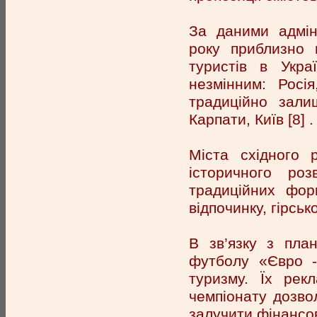
За даними адмін
року приблизно 
туристів в Укра
незмінним: Росі
традиційно зали
Карпати, Київ [8] .
Міста східного 
історичного ро
традиційних фор
відпочинку, гірськ
В зв’язку з пла
футболу «Євро -
туризму. Їх рек
чемпіонату дозво
залучити фінансові