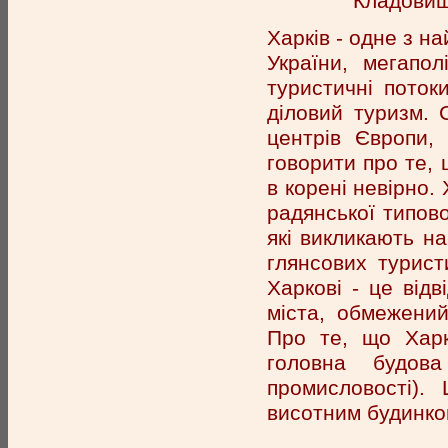
Кладовищ
Харків - одне з н
України, мегапо
туристичні поток
діловий туризм. 
центрів Європи,
говорити про те, 
в корені невірно.
радянської типово
які викликають на
глянсових турист
Харкові - це від
міста, обмежений
Про те, що Харк
головна будов
промисловості).
висотним будинко