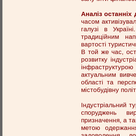
Аналіз останніх 
часом активізува
галузі в Україн
традиційним нап
вартості туристич
В той же час, о
розвитку індустр
інфраструктуро
актуальним вивче
області та персп
містобудівну політ
Індустріальний ту
споруджень ви
призначення, а та
метою одержання
задоволення до