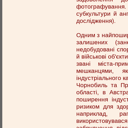
фотографуванн
субкультури й анг
дослідження).
Одним з найпошире
залишених (зан
недобудовані спор
й військові об'єкт
звані міста-пр
мешканцями, я
індустріального ка
Чорнобиль та При
області, в Австр
поширення індус
ризиком для здо
наприклад, ра
використовувався 
забруднення, відс