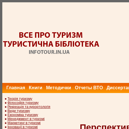
Главная
Книги
Методички
Отчеты ВТО
Диссерта
●
Теорія туризму
●
Філософія туризму
●
Рекреація та курортологія
●
Види туризму
●
Економіка туризму
●
Менеджмент в туризмі
●
Маркетинг в туризмі
Перспекти
●
Інновації в туризмі