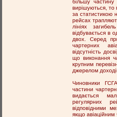
більшу частину
вирішуються, то 
за статистикою н
рейсах трапляют
лініях загибел
відбувається в о
двох. Серед при
чартерних авіа
відсутність досв
що виконання ча
крупним перевіз
джерелом доході
Чиновники ГСГ
частини чартерн
видається мал
регулярних ре
відповідними ме
якщо авіаційним 