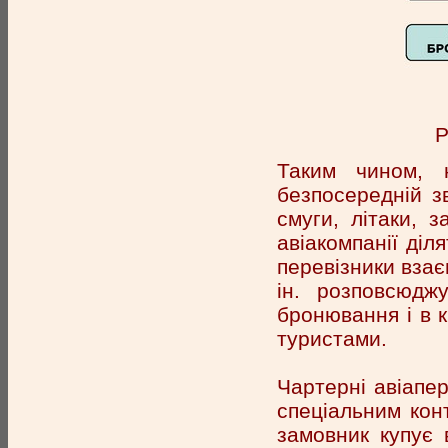
Р
Таким чином, н
безпосередній з
смуги, літаки, з
авіакомпанії діл
перевізники вза
ін. розповсюдж
бронювання і в к
туристами.
Чартерні авіапер
спеціальним кон
замовник купує 