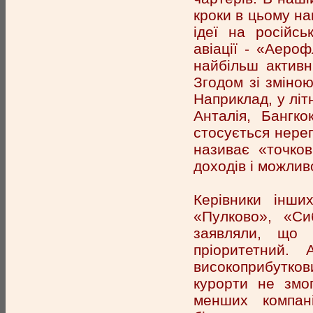
кроки в цьому на
ідеї на російсь
авіації - «Аеро
найбільш активн
Згодом зі зміною
Наприклад, у літ
Анталія, Бангк
стосується нере
називає «точков
доходів і можливо
Керівники інши
«Пулково», «Си
заявляли, що 
пріоритетний.
високоприбутков
курорти не змо
менших компані