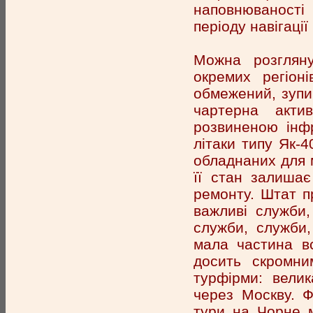
наповнюваності
періоду навігації
Можна розгляну
окремих регіон
обмежений, зупи
чартерна акти
розвиненою інф
літаки типу Як-4
обладнаних для м
її стан залишає
ремонту. Штат пр
важливі служби,
служби, служби,
мала частина вс
досить скромни
турфірми: велик
через Москву. 
тури на Чорне м