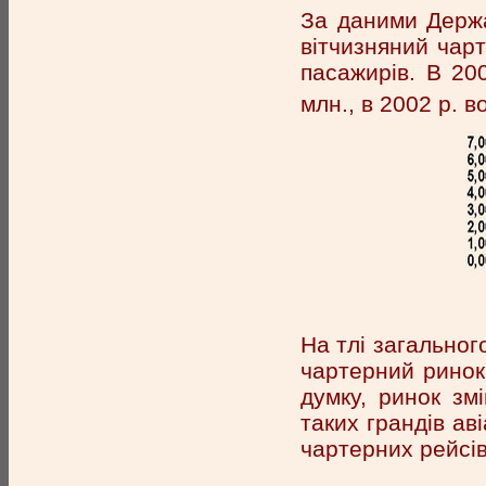
За даними Держав
вітчизняний чар
пасажирів. В 200
млн., в 2002 р. 
На тлі загальног
чартерний ринок
думку, ринок зм
таких грандів ав
чартерних рейсів