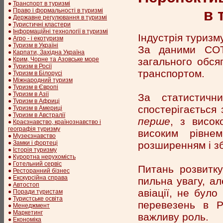
●
Транспорт в туризмі
в 
●
Право і формальності в туризмі
●
Державне регулювання в туризмі
●
Туристичні кластери
●
Інформаційні технології в туризмі
Індустрія туризму
●
Агро - і екотуризм
●
Туризм в Україні
За даними СОТ,
●
Карпати, Західна Україна
загального обся
●
Крим, Чорне та Азовське море
●
Туризм в Росії
транспортом.
●
Туризм в Білорусі
●
Міжнародний туризм
●
Туризм в Європі
●
Туризм в Азії
За статистичн
●
Туризм в Африці
спостерігається
●
Туризм в Америці
●
Туризм в Австралії
перше
, з висок
●
Краєзнавство, країнознавство і
географія туризму
високим рівне
●
Музеєзнавство
розширенням і з
●
Замки і фортеці
●
Історія туризму
●
Курортна нерухомість
●
Готельний сервіс
Питань розвитку
●
Ресторанний бізнес
●
Екскурсійна справа
пильна увагу, ал
●
Автостоп
авіації, не було
●
Поради туристам
●
Туристське освіта
перевезень в Р
●
Менеджмент
●
Маркетинг
важливу роль.
●
Економіка