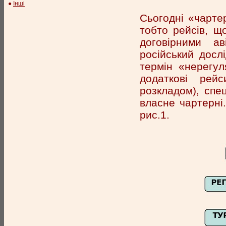
●
Інші
Сьогодні «чарте
тобто рейсів, щ
договірними а
російський досл
термін «нерегу
додаткові рей
розкладом), спец
власне чартерні
рис.1.