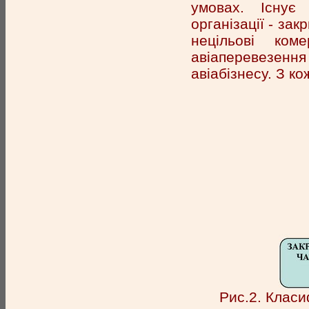
умовах. Існує
організації - за
нецільові ком
авіаперевезенн
авіабізнесу. З к
Рис.2. Класи