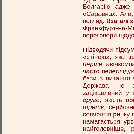
Болгарію, адже 
«Саравиа». Але,
погляд. Взагалі 
Франкфурт-на-М
переговори щодо 
Підводячи підсум
«стіною», яка з
перше
, авіакомп
часто переслідую
бази з питання 
Держава не з
зацікавлений у 
друге
, якість о
третє
, серйоз
сегментів ринку я
намагається ур
найголовніше, 