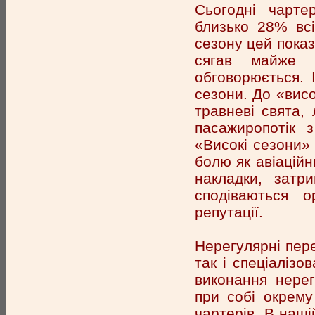
Сьогодні чарте
близько 28% всі
сезону цей показ
сягав майже 
обговорюється. 
сезони. До «висо
травневі свята, 
пасажиропотік 
«Високі сезони»
болю як авіаційни
накладки, затр
сподіваються о
репутації.
Нерегулярні пере
так і спеціаліз
виконання нерег
при собі окрему
чартерів. В наші