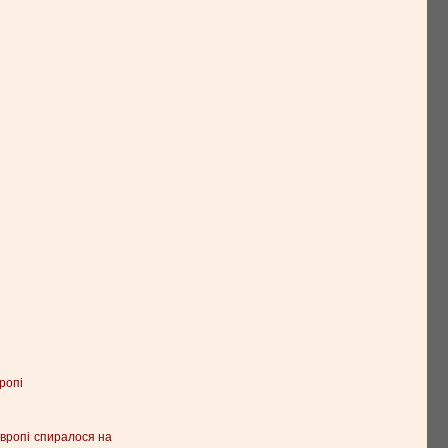
ропі
Європі спиралося на