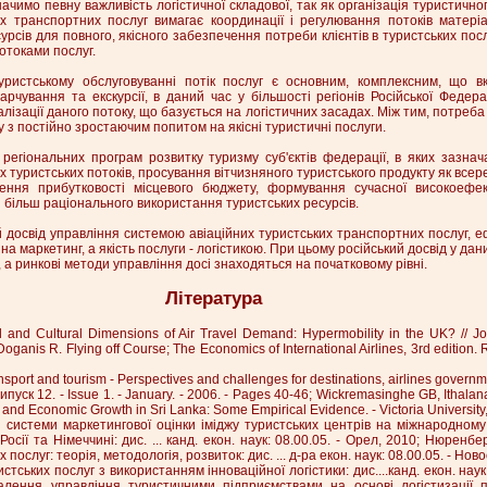
ачимо певну важливість логістичної складової, так як організація туристично
их транспортних послуг вимагає координації і регулювання потоків матеріа
рсів для повного, якісного забезпечення потреби клієнтів в туристських посл
отоками послуг.
истському обслуговуванні потік послуг є основним, комплексним, що вк
рчування та екскурсії, в даний час у більшості регіонів Російської Федерац
ізації даного потоку, що базується на логістичних засадах. Між тим, потреба 
у з постійно зростаючим попитом на якісні туристичні послуги.
регіональних програм розвитку туризму суб'єктів федерації, в яких зазнач
х туристських потоків, просування вітчизняного туристського продукту як всеред
шення прибутковості місцевого бюджету, формування сучасної високоефек
я більш раціонального використання туристських ресурсів.
ий досвід управління системою авіаційних туристських транспортних послуг, 
на маркетинг, а якість послуги - логістикою. При цьому російський досвід у да
 а ринкові методи управління досі знаходяться на початковому рівні.
Література
 and Cultural Dimensions of Air Travel Demand: Hypermobility in the UK? // Jo
Doganis R. Flying off Course; The Economics of International Airlines, 3rd edition.
ransport and tourism - Perspectives and challenges for destinations, airlines governm
ипуск 12. - Issue 1. - January. - 2006. - Pages 40-46; Wickremasinghe GB, Ithala
and Economic Growth in Sri Lanka: Some Empirical Evidence. - Victoria University
я системи маркетингової оцінки іміджу туристських центрів на міжнародном
Росії та Німеччині: дис. ... канд. екон. наук: 08.00.05. - Орел, 2010; Нюренб
послуг: теорія, методологія, розвиток: дис. ... д-ра екон. наук: 08.00.05. - Ново
стських послуг з використанням інноваційної логістики: дис....канд. екон. наук:
алення управління туристичними підприємствами на основі логістизації п