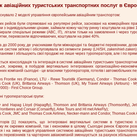
к авіаційних туристських транспортних послуг в Євро
існувало 2 моделі управління європейським авіаційним транспортом:
них рейсів були спрямовані на регулярні рейси, засновані на комерційних п
и з індивідуальними цінами, займали кожну частку ринку і коштували на рівні 
бирали спеціальні режими (ABC, IT), літали тільки на замовлення і через ту
итки, перевозили відпочиваючих, коштували на рівні 40%.
а до 2000 року, де учасниками були міжнародні та бюджетні перевізники, дозв
 систем зв'язку і обслуговувала всі сегменти ринку (LH/SH, zaken/niet-zaken
аніями і збільшують свої продажі не лише через туроператорів, але і по прям
ється консолідація та інтеграція в системі авіаційних туристських транспортн
ься, зокрема, в побудові вертикально інтегрованих організаційно-економіч
их компаній сьогодні - це власники туроператорів, готелів і автомобільних пер
es Frontiи res (France), LTU - Rewe Touristik (Germany), Condor - Thomas Co
Cook (UK), Brittania Airways - Thomson (UK), My Travel Airways (Airtours) - My
000) - First Choice Group.
ні туроператорські групи:
and Hapag Lloyd (Hapagfly), Thomson and Brittania Airways (Thomsonfly), Jet 
Frontiиres and Corsair (Corsairfly), Arke Tours and HI met ArkeFly);
 Cook, JMC and Thomas Cook Airlines, Necker-mann and Condor, Thomas Cook Ai
торів [1] показують, що інтегровані вертикальні системи в туристкою г
 як окремих компаній, так і економіки в цілому. Сьогодні ринок Європи ро
ся і на зміну моделі управління системою авіаційних туристських транспортни
их перевізників та чартерних авіакомпаній зменшується за рахунок збільшен