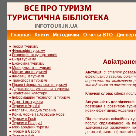
Главная
Книги
Методички
Отчеты ВТО
Диссер
●
Теорія туризму
●
Філософія туризму
●
Рекреація та курортологія
●
Види туризму
Авіатранс
●
Економіка туризму
●
Менеджмент в туризмі
●
Маркетинг в туризмі
Анотація.
У статті розгляд
●
Інновації в туризмі
ефективний завдяки орієнта
●
Транспорт в туризмі
переважно на логістичне ро
●
Право і формальності в туризмі
знаходяться на початковому 
●
Державне регулювання в туризмі
●
Туристичні кластери
Ключові слова:
сфера послуг,
●
Інформаційні технології в туризмі
●
Агро - і екотуризм
Актуальність дослідження
●
Туризм в Україні
пов'язана з розвитком тури
●
Карпати, Західна Україна
нових ефективних моделей у
●
Крим, Чорне та Азовське море
●
Туризм в Росії
Під системою авіаційних ту
●
Туризм в Білорусі
послуг, спрямованого на пе
●
Міжнародний туризм
здійснюється зазначений к
●
Туризм в Європі
договірні, ринкові (економічні
●
Туризм в Азії