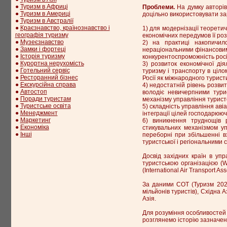
●
Туризм в Африці
Проблеми.
На думку авторів
●
Туризм в Америці
доцільно використовувати зар
●
Туризм в Австралії
●
Краєзнавство, країнознавство і
1) для модернізації теоретич
географія туризму
економічних передумов її роз
●
Музеєзнавство
2) на практиці накопичило
●
Замки і фортеці
нераціональними фінансовими
●
Історія туризму
конкурентоспроможність росі
●
Курортна нерухомість
3) розвиток економічної ді
●
Готельний сервіс
туризму і транспорту в ціло
●
Ресторанний бізнес
Росії як міжнародного турист
●
Екскурсійна справа
4) недостатній рівень розви
●
Автостоп
володіє невичерпними тури
●
Поради туристам
механізму управління турист
●
Туристське освіта
5) складність управління ав
●
Менеджмент
інтеграції цілей господарюючи
●
Маркетинг
6) виникнення труднощів р
●
Економіка
стикувальних механізмом уп
●
Інші
переборні при збільшенні в
туристської і регіональними 
Досвід західних країн в уп
туристською організацією (W
(International Air Transport As
За даними СОТ (Туризм 2020)
мільйонів туристів), Східна 
Азія.
Для розуміння особливостей 
розглянемо історію зазначен