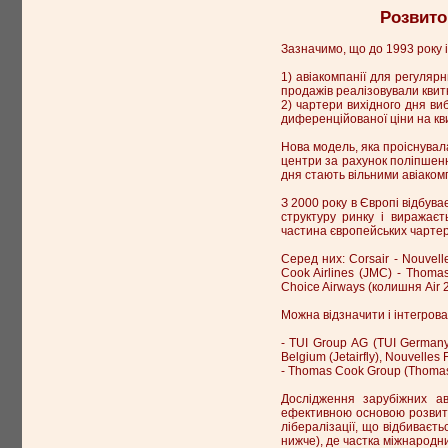
Розвито
Зазначимо, що до 1993 року 
1) авіакомпанії для регуляр
продажів реалізовували квитк
2) чартери вихідного дня ви
диференційованої ціни на кв
Нова модель, яка проіснувал
центри за рахунок поліпшення
дня стають вільними авіакомп
З 2000 року в Європі відбува
структуру ринку і виражаєт
частина європейських чартерн
Серед них: Corsair - Nouvell
Cook Airlines (JMC) - Thomas 
Choice Airways (колишня Air 2
Можна відзначити і інтегрова
- TUI Group AG (TUI Germany 
Belgium (Jetairfly), Nouvelles 
- Thomas Cook Group (Thomas
Дослідження зарубіжних ав
ефективною основою розвитку
лібералізації, що відбиваєть
нижче), де частка міжнародн