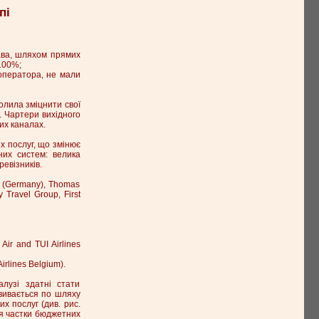
пі
рава, шляхом прямих
100%;
роператора, не мали
олила зміцнити свої
). Чартери вихідного
их каналах.
их послуг, що змінює
них систем: велика
евізників.
ok (Germany), Thomas
 Travel Group, First
Air and TUI Airlines
rlines Belgium).
алузі здатні стати
звивається по шляху
х послуг (див. рис.
ня частки бюджетних