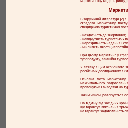
маркетингову модель ринку, р
Маркети
В зарубіжній літературі [2] 
складова маркетингу послу
специфікою туристичної посл
- нездатність до зберігання;
- невідчутність туристських п
- нерозривність надання і сп
- мінливість якості (непостійн
При цьому маркетинг у сфері
турпродукту, авіаційні турпос
У зв'язку з цим особливого з
російських дослідженнях з бли
Основна мета маркетингу 
максимального задоволення
пропонуючи і виводячи на ту
Таким чином, реалізується о
На відміну від західних краї
що гарантує виконання трьох
не гарантує задоволеність сп