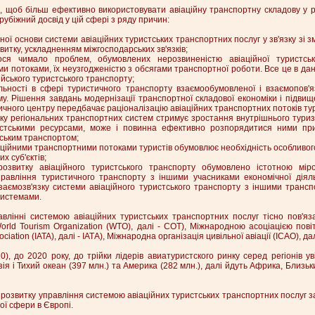
, щоб більш ефективно використовувати авіаційну транспортну складову у р
убіжний досвід у цій сфері з ряду причин:
ної основи системи авіаційних туристських транспортних послуг у зв'язку зі 
витку, ускладненням міжгосподарських зв'язків;
ся чимало проблем, обумовлених нерозвиненістю авіаційної туристсько
 потоками, їх неузгодженістю з обсягами транспортної роботи. Все це в дан
йського туристського транспорту;
яльності в сфері туристичного транспорту взаємообумовленої і взаємопов'я
му. Рішення завдань модернізації транспортної складової економіки і підви
ичного центру передбачає раціоналізацію авіаційних транспортних потоків тур
тку регіональних транспортних систем стримує зростання внутрішнього туризм
стськими ресурсами, може і повинна ефективно розпорядитися ними при 
ським транспортом;
іаційними транспортними потоками туристів обумовлює необхідність особливог
х суб'єктів;
озвитку авіаційного туристського транспорту обумовлено істотною мір
равління туристичного транспорту з іншими учасниками економічної діяль
заємозв'язку системи авіаційного туристського транспорту з іншими трансп
системами.
равлінні системою авіаційних туристських транспортних послуг тісно пов'я
orld Tourism Organization (WTO), далі - СОТ), Міжнародною асоціацією пов
sociation (IATA), далі - ІАТА), Міжнародна організація цивільної авіації (ICAO), дал
, до 2020 року, до трійки лідерів авиатуристского ринку серед регіонів у
Азія і Тихий океан (397 млн.) та Америка (282 млн.), далі йдуть Африка, Близь
розвитку управління системою авіаційних туристських транспортних послуг з
ої сфери в Європі.