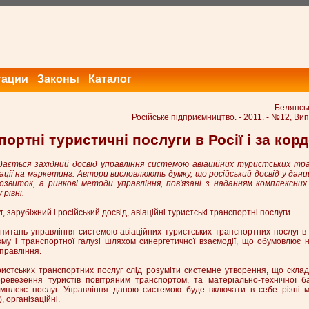
тации
Законы
Каталог
Белянськ
Російське підприємництво. - 2011. - №12, Вип.
портні туристичні послуги в Росії і за кор
ається західний досвід управління системою авіаційних туристських тр
ції на маркетинг. Автори висловлюють думку, що російський досвід у дани
звиток, а ринкові методи управління, пов'язані з наданням комплексних 
рівні.
 зарубіжний і російський досвід, авіаційні туристські транспортні послуги.
питань управління системою авіаційних туристських транспортних послуг в 
зму і транспортної галузі шляхом синергетичної взаємодії, що обумовлює н
правління.
ристських транспортних послуг слід розуміти системне утворення, що склад
ревезення туристів повітряним транспортом, та матеріально-технічної ба
омплекс послуг. Управління даною системою буде включати в себе різні м
), організаційні.