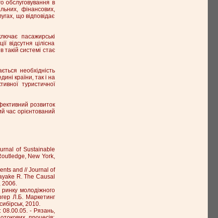
го обслуговування в
льних, фінансових,
угах, що відповідає
лючає пасажирські
ії відсутня цілісна
в такій системі стає
ається необхідність
ині країни, так і на
тивної туристичної
ефективний розвиток
ний час орієнтований
urnal of Sustainable
 Routledge, New York,
ents and // Journal of
nayake R. The Causal
, 2006.
у ринку молодіжного
ергер Л.Б. Маркетинг
сибірськ, 2010.
 08.00.05. - Рязань,
отокових процесів: