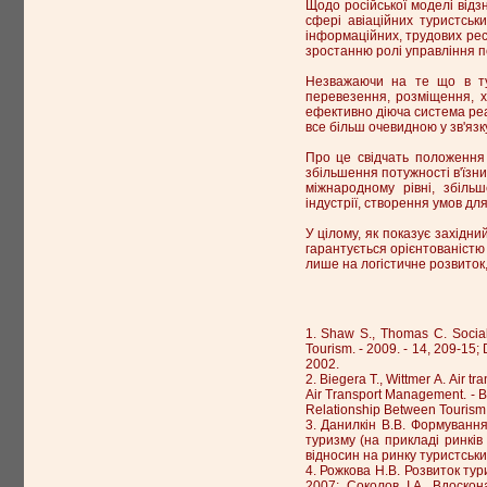
Щодо російської моделі відзн
сфері авіаційних туристськ
інформаційних, трудових ресу
зростанню ролі управління п
Незважаючи на те що в тур
перевезення, розміщення, ха
ефективно діюча система реал
все більш очевидною у зв'язк
Про це свідчать положення 
збільшення потужності в'їзни
міжнародному рівні, збіль
індустрії, створення умов дл
У цілому, як показує західн
гарантується орієнтованістю 
лише на логістичне розвиток,
1. Shaw S., Thomas C. Social
Tourism. - 2009. - 14, 209-15; 
2002.
2. Biegera Т., Wittmer А. Air t
Air Transport Management. - В
Relationship Between Tourism 
3. Данилкін В.В. Формуванн
туризму (на прикладі ринків 
відносин на ринку туристських 
4. Рожкова Н.В. Розвиток тури
2007; Соколов І.А. Вдоскон