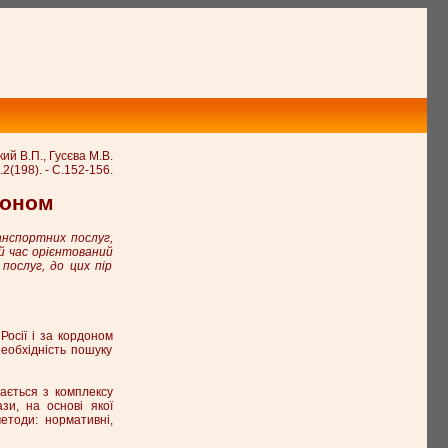
ий В.П., Гусєва М.В.
2(198). - С.152-156.
доном
анспортних послуг,
й час орієнтований
послуг, до цих пір
Росії і за кордоном
еобхідність пошуку
ається з комплексу
зи, на основі якої
етоди: нормативні,