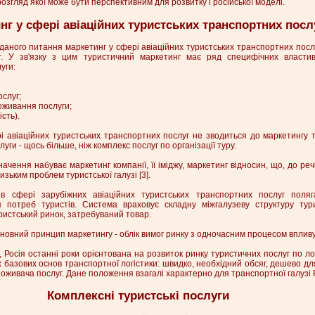
озгляд якої може бути перспективним для розвитку і російської моделі.
нг у сфері авіаційних туристських транспортних посл
з даного питання маркетинг у сфері авіаційних туристських транспортних посл
г. У зв'язку з цим туристичний маркетинг має ряд специфічних властив
уги:
ослуг;
оживання послуги;
ість).
 авіаційних туристських транспортних послуг не зводиться до маркетингу т
луги - щось більше, ніж комплекс послуг по організації туру.
начення набуває маркетинг компанії, її іміджу, маркетинг відносин, що, до реч
зьким проблем туристської галузі [3].
в сфері зарубіжних авіаційних туристських транспортних послуг поляг
 потреб туристів. Система враховує складну міжгалузеву структуру тури
ристський ринок, затребуваний товар.
сновний принцип маркетингу - облік вимог ринку з одночасним процесом впливу
н, Росія останні роки орієнтована на розвиток ринку туристичних послуг по лог
 базових основ транспортної логістики: швидко, необхідний обсяг, дешево дл
оживача послуг. Дане положення взагалі характерно для транспортної галузі Ро
Комплексні туристські послуги