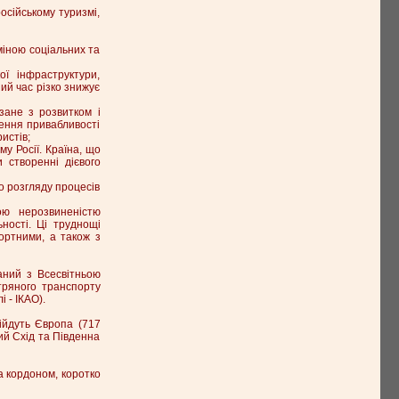
осійському туризмі,
зміною соціальних та
ї інфраструктури,
ий час різко знижує
зане з розвитком і
щення привабливості
истів;
у Росії. Країна, що
створенні дієвого
о розгляду процесів
ою нерозвиненістю
ності. Ці труднощі
ортними, а також з
заний з Всесвітньою
ітряного транспорту
і - ІКАО).
війдуть Європа (717
кий Схід та Південна
а кордоном, коротко