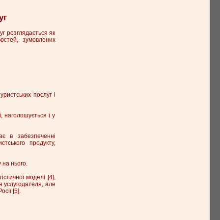
уг
уг розглядається як
остей, зумовлених
уристських послуг і
і, наголошується і у
ає в забезпеченні
стського продукту,
 на нього.
істичної моделі [4],
я услугодателя, але
сії [5].