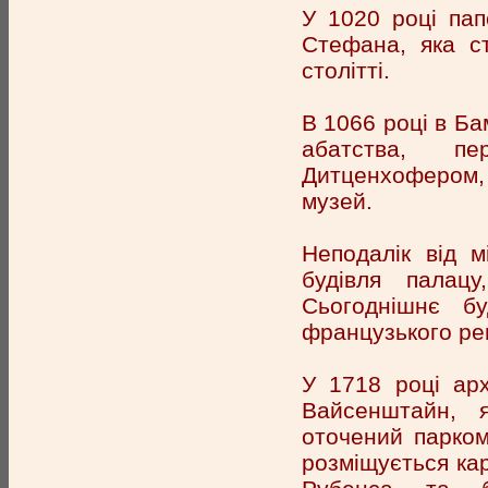
У 1020 році пап
Стефана, яка с
столітті.
В 1066 році в Ба
абатства, пе
Дитценхофером, 
музей.
Неподалік від м
будівля палац
Сьогоднішнє б
французького ре
У 1718 році ар
Вайсенштайн, 
оточений парком
розміщується ка