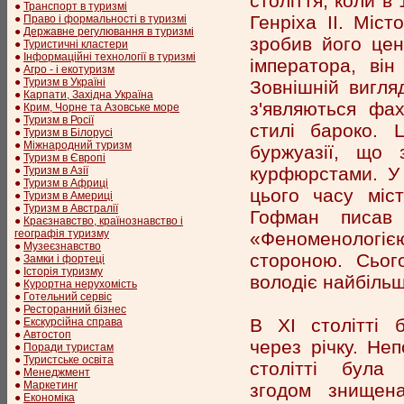
століття, коли в
●
Транспорт в туризмі
Генріха II. Міс
●
Право і формальності в туризмі
●
Державне регулювання в туризмі
зробив його цен
●
Туристичні кластери
●
Інформаційні технології в туризмі
імператора, він
●
Агро - і екотуризм
●
Туризм в Україні
Зовнішній вигля
●
Карпати, Західна Україна
з'являються фах
●
Крим, Чорне та Азовське море
●
Туризм в Росії
стилі бароко. 
●
Туризм в Білорусі
●
Міжнародний туризм
буржуазії, що 
●
Туризм в Європі
курфюрстами. У 
●
Туризм в Азії
●
Туризм в Африці
цього часу міс
●
Туризм в Америці
●
Туризм в Австралії
Гофман писав 
●
Краєзнавство, країнознавство і
географія туризму
«Феноменологією 
●
Музеєзнавство
стороною. Сього
●
Замки і фортеці
●
Історія туризму
володіє найбіль
●
Курортна нерухомість
●
Готельний сервіс
●
Ресторанний бізнес
В XI столітті 
●
Екскурсійна справа
●
Автостоп
через річку. Неп
●
Поради туристам
●
Туристське освіта
столітті була
●
Менеджмент
●
Маркетинг
згодом знищен
●
Економіка