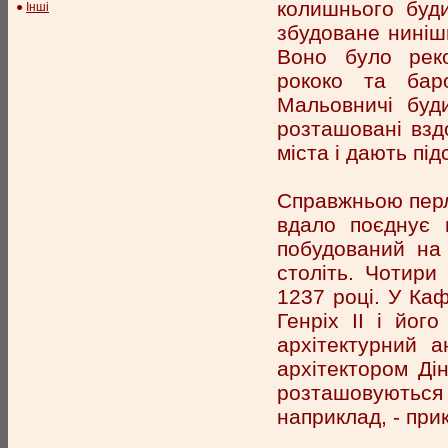
колишнього буд
●
Інші
збудоване ниніш
Воно було реко
рококо та баро
Мальовничі буд
розташовані взд
міста і дають пі
Справжньою перл
вдало поєднує 
побудований на 
століть. Чотири
1237 році. У Ка
Генріх II і йог
архітектурний 
архітектором Ді
розташовуються
наприклад, - пр