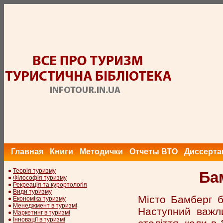
Главная
Книги
Методички
Отчеты ВТО
Диссерта
●
Теорія туризму
Ба
●
Філософія туризму
●
Рекреація та курортологія
●
Види туризму
Місто Бамберг б
●
Економіка туризму
●
Менеджмент в туризмі
Наступний важли
●
Маркетинг в туризмі
●
Інновації в туризмі