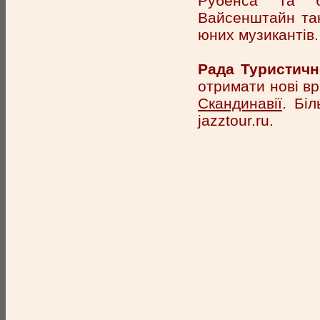
Рубенса та б
Вайсенштайн так
юних музикантів.
Рада Туристично
отримати нові в
Скандинавії
. Бі
jazztour.ru.