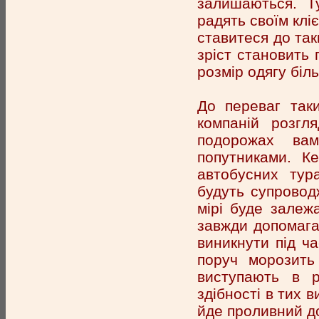
залишаються. Т
радять своїм клі
ставитеся до так
зріст становить 
розмір одягу біл
До переваг таки
компаній розгл
подорожах вам
попутниками. Ке
автобусних тура
будуть супровод
мірі буде залеж
завжди допомага
виникнути під ча
поруч морозить
виступають в р
здібності в тих 
йде проливний до