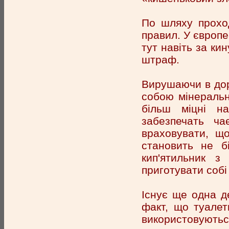
По шляху проход
правил. У європе
тут навіть за ки
штраф.
Вирушаючи в доро
собою мінеральн
більш міцні на
забезпечать ч
враховувати, що
становить не б
кип'ятильник з
приготувати собі
Існує ще одна д
факт, що туалет
використовуються