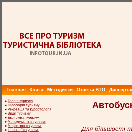
Главная
Книги
Методички
Отчеты ВТО
Диссерта
●
Теорія туризму
Автобусн
●
Філософія туризму
●
Рекреація та курортологія
●
Види туризму
●
Економіка туризму
●
Менеджмент в туризмі
●
Маркетинг в туризмі
Для більшості 
●
Інновації в туризмі