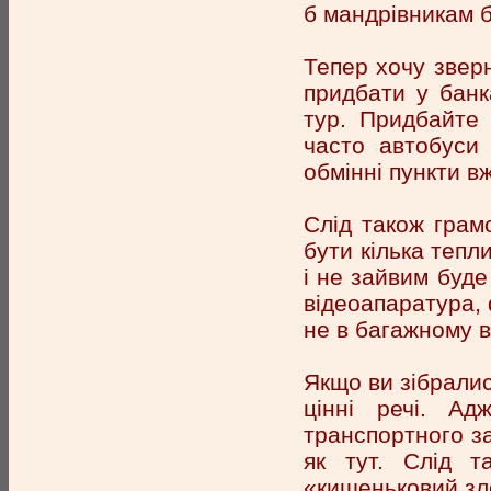
б мандрівникам б
Тепер хочу звер
придбати у банк
тур. Придбайте 
часто автобуси
обмінні пункти в
Слід також грам
бути кілька тепл
і не зайвим буде 
відеоапаратура, 
не в багажному в
Якщо ви зібралис
цінні речі. Ад
транспортного за
як тут. Слід т
«кишеньковий зло