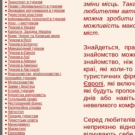
●
Транспорт в туризмі
зміни місць. Та
●
Право і формальності в туризмі
любителям авто
●
Державне регулювання в туризмі
●
Туристичні кластери
можна зробити 
●
Інформаційні технології в туризмі
●
Агро - і екотуризм
можливість макс
●
Туризм в Україні
міст.
●
Карпати, Західна Україна
●
Крим, Чорне та Азовське море
●
Туризм в Росії
●
Туризм в Білорусі
Знайдеться, пра
●
Міжнародний туризм
●
Туризм в Європі
знайомство можн
●
Туризм в Азії
знайомство, ніж
●
Туризм в Африці
●
Туризм в Америці
краї, які коли-т
●
Туризм в Австралії
●
Краєзнавство, країнознавство і
туристичних фір
географія туризму
Європі
, які вкл
●
Музеєзнавство
●
Замки і фортеці
які будуть проп
●
Історія туризму
●
Курортна нерухомість
днів або навіт
●
Готельний сервіс
●
Ресторанний бізнес
невеликого комф
●
Екскурсійна справа
●
Автостоп
●
Поради туристам
Серед любителів 
●
Туристське освіта
●
Менеджмент
неприязню відно
●
Маркетинг
відчувають себе 
●
Економіка