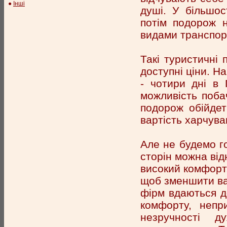
●
Інші
душі. У більшос
потім подорож н
видами транспорт
Такі туристичні 
доступні ціни. Н
- чотири дні в
можливість поба
подорож обійдет
вартість харчуван
Але не будемо го
сторін можна від
високий комфорт,
щоб зменшити вар
фірм вдаються до
комфорту, непр
незручності 