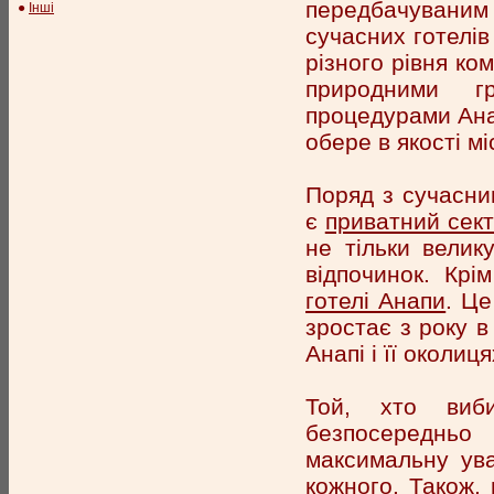
передбачуваним
●
Інші
сучасних готелів
різного рівня ко
природними г
процедурами Анап
обере в якості м
Поряд з сучасним
є
приватний сек
не тільки велик
відпочинок. Крі
готелі Анапи
. Це
зростає з року в
Анапі і її околиц
Той, хто виб
безпосередньо
максимальну уваг
кожного. Також,