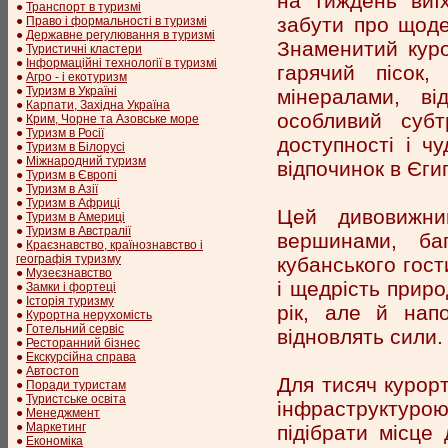
на тиждень виїх
●
Транспорт в туризмі
забути про щоде
●
Право і формальності в туризмі
●
Державне регулювання в туризмі
Знаменитий куро
●
Туристичні кластери
●
Інформаційні технології в туризмі
гарячий пісок
●
Агро - і екотуризм
●
Туризм в Україні
мінералами, в
●
Карпати, Західна Україна
особливий субт
●
Крим, Чорне та Азовське море
●
Туризм в Росії
доступності і чу
●
Туризм в Білорусі
●
Міжнародний туризм
відпочинок в Єгип
●
Туризм в Європі
●
Туризм в Азії
●
Туризм в Африці
Цей дивовижний
●
Туризм в Америці
●
Туризм в Австралії
вершинами, ба
●
Краєзнавство, країнознавство і
географія туризму
кубанського гост
●
Музеєзнавство
і щедрість приро
●
Замки і фортеці
●
Історія туризму
рік, але й нап
●
Курортна нерухомість
●
Готельний сервіс
відновлять сили.
●
Ресторанний бізнес
●
Екскурсійна справа
●
Автостоп
Для тисяч курор
●
Поради туристам
●
Туристське освіта
інфраструктуро
●
Менеджмент
●
Маркетинг
підібрати місце
●
Економіка