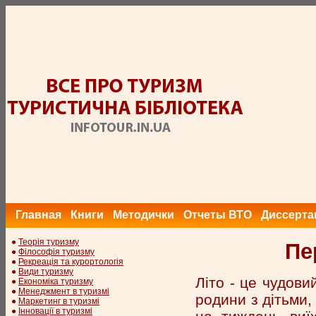
Главная
Книги
Методички
Отчеты ВТО
Диссерта
●
Теорія туризму
Пе
●
Філософія туризму
●
Рекреація та курортологія
●
Види туризму
Літо - це чудови
●
Економіка туризму
●
Менеджмент в туризмі
родини з дітьми, 
●
Маркетинг в туризмі
●
Інновації в туризмі