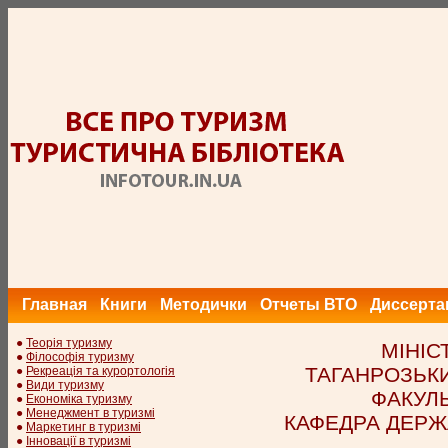
Главная
Книги
Методички
Отчеты ВТО
Диссерта
●
Теорія туризму
МІНІС
●
Філософія туризму
ТАГАНРОЗЬК
●
Рекреація та курортологія
●
Види туризму
ФАКУЛЬ
●
Економіка туризму
●
Менеджмент в туризмі
КАФЕДРА ДЕРЖ
●
Маркетинг в туризмі
●
Інновації в туризмі