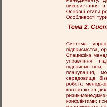
використання в 
Основні етапи р
Особливості тури
Тема 2. Сис
Система управ
підприємства, ор
Специфіка менед
управління пі
підприємством,
планування, м
середовище біз
робота менеджер
контролю за дія
ризик-менеджм
конфліктами; пси
менеджменту, на