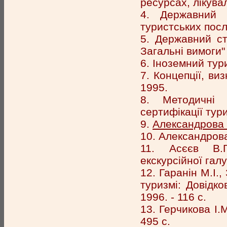
ресурсах, лікува
4. Державний 
туристських посл
5. Державний ст
Загальні вимоги" 
6. Іноземний тури
7. Концепції, ви
1995.
8. Методичні 
сертифікації тури
9.
Александрова 
10. Александрова
11. Асєєв В.Г
екскурсійної галу
12. Гаранін М.І.,
туризмі: Довідко
1996. - 116 с.
13. Герчикова І.
495 с.