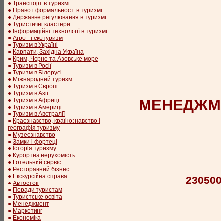
●
Транспорт в туризмі
●
Право і формальності в туризмі
●
Державне регулювання в туризмі
●
Туристичні кластери
●
Інформаційні технології в туризмі
●
Агро - і екотуризм
●
Туризм в Україні
●
Карпати, Західна Україна
●
Крим, Чорне та Азовське море
●
Туризм в Росії
●
Туризм в Білорусі
●
Міжнародний туризм
●
Туризм в Європі
●
Туризм в Азії
МЕНЕДЖМЕ
●
Туризм в Африці
●
Туризм в Америці
●
Туризм в Австралії
●
Краєзнавство, країнознавство і
географія туризму
●
Музеєзнавство
●
Замки і фортеці
●
Історія туризму
●
Курортна нерухомість
●
Готельний сервіс
●
Ресторанний бізнес
●
Екскурсійна справа
230500
●
Автостоп
●
Поради туристам
●
Туристське освіта
●
Менеджмент
●
Маркетинг
●
Економіка