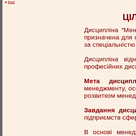
●
Інші
ЦІ
Дисципліна "Мен
призначена для с
за спеціальністю
Дисципліна від
професійних дисц
Мета дисципл
менеджменту, ос
розвитком менед
Завдання дисц
підприємств сфер
В основі менед