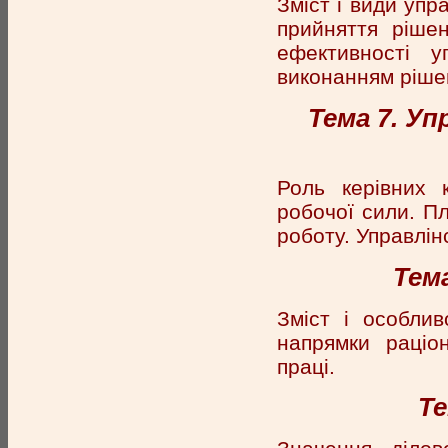
Зміст і види упр
прийняття рішен
ефективності у
виконанням ріше
Тема 7. У
Роль керівних 
робочої сили. П
роботу. Управлін
Тем
Зміст і особлив
напрямки раціон
праці.
Те