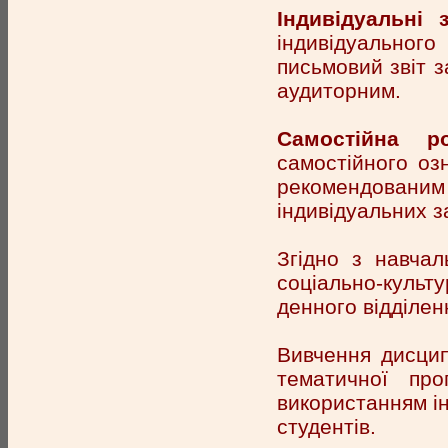
Індивідуальні 
індивідуальног
письмовий звіт з
аудиторним.
Самостійна ро
самостійного оз
рекомендованим 
індивідуальних з
Згідно з навча
соціально-культ
денного відділен
Вивчення дисцип
тематичної пр
використанням ін
студентів.