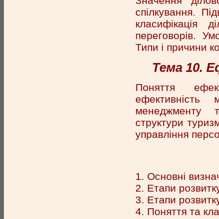
Значення ділов
спілкування. Під
класифікація д
переговорів. Ум
Типи і причини к
Тема 10. 
Поняття ефе
ефективність 
менеджменту т
структури туризм
управління перс
1. Основні визна
2. Етапи розвит
3. Етапи розвитк
4. Поняття та кл