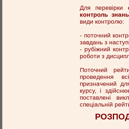
Для перевірки 
контроль знань
види контролю:
- поточний конт
завдань з наступ
- рубіжний контр
роботи з дисциплі
Поточний рейти
проведення вс
призначений для
курсу, і здійсн
поставлені вик
спеціальній рейт
РОЗПОД