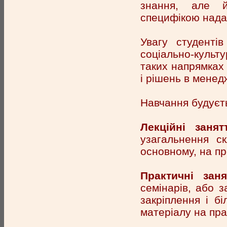
знання, але й
специфікою нада
Увагу студенті
соціально-культ
таких напрямках 
і рішень в менед
Навчання будуєть
Лекційні занят
узагальнення ск
основному, на пр
Практичні заня
семінарів, або 
закріплення і б
матеріалу на пра