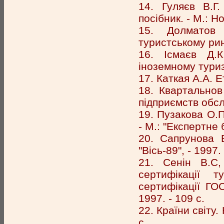
14. Гуляєв В.Г.
посібник. - М.: Но
15. Долматов 
туристському рин
16. Ісмаєв Д.К
іноземному туризм
17. Каткая А.А. Е
18. Квартальнов
підприємств обсл
19. Пузакова О.П
- М.: "Експертне 
20. Сапрунова В
"Вісь-89", - 1997. 
21. Сенін В.С,
сертифікації 
сертифікації ГО
1997. - 109 с.
22. Країни світу.
с.