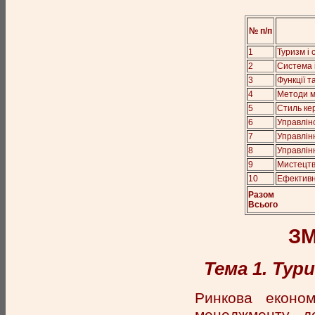
№ п/п
1
Туризм і 
2
Система і
3
Функції 
4
Методи 
5
Стиль ке
6
Управлін
7
Управлін
8
Управлін
9
Мистецтв
10
Ефективні
Разом
Всього
ЗМ
Тема 1. Тур
Ринкова економ
менеджменту, д